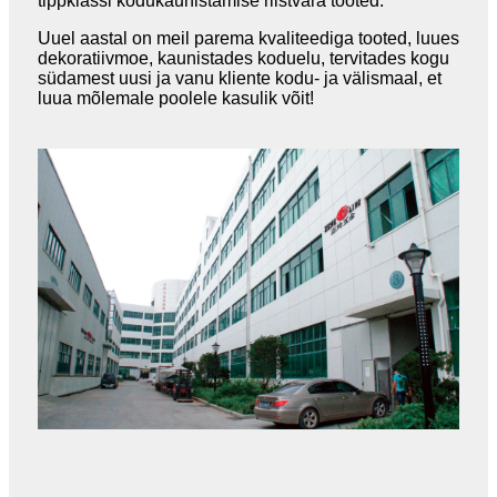
tippklassi kodukaunistamise riistvara tooted.
Uuel aastal on meil parema kvaliteediga tooted, luues
dekoratiivmoe, kaunistades koduelu, tervitades kogu
südamest uusi ja vanu kliente kodu- ja välismaal, et
luua mõlemale poolele kasulik võit!