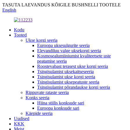
TASUTA LAEVANDUS KÕIGILE BUSHNELLI TOOTELE
English
Kodu
Tooted
Ukse korgi seeria
Euroopa uksesulgurite seeria
Elevandiluu valge uksekorgi seeria
Kosmosealumiiniumist kvaliteetsete uste
peatamise seeria
Roostevabast terasest ukse korgi seeria
Tsingisulamist uksekaitseseeria
Tsingisulamist ukse korgi seeria
Tsingisulamist uksepeatuste seeria
Tsingisulamist põrandaukse korgi seeria
Rippuvate rataste seeria
Konks seeria
Hiina stiilis konksude sari
Euroopa konksude sari
Käepide seeria
Uudised
KKK
Meist