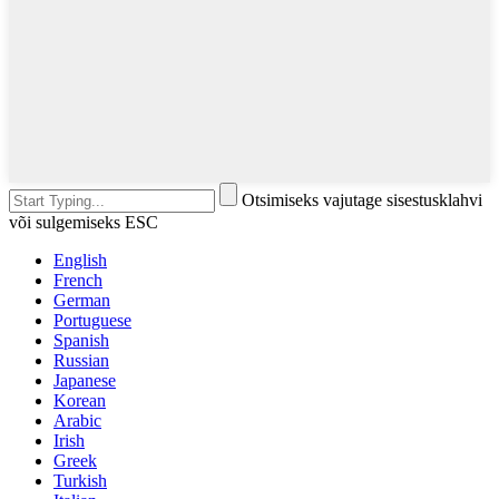
Otsimiseks vajutage sisestusklahvi
või sulgemiseks ESC
English
French
German
Portuguese
Spanish
Russian
Japanese
Korean
Arabic
Irish
Greek
Turkish