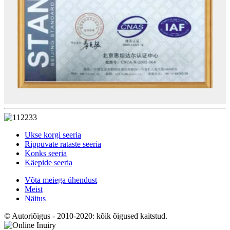
Ukse korgi seeria
Rippuvate rataste seeria
Konks seeria
Käepide seeria
Võta meiega ühendust
Meist
Näitus
© Autoriõigus - 2010-2020: kõik õigused kaitstud.