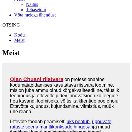
Näitus
Tehasetuur
Võta meiega ühendust
OTSING
Kodu
Meist
Meist
Qian Chuani riistvara
on professionaalne
kodumajapidamises kasutatava riistvara tootmine,
mis on juba ammu olnud kõrgekvaliteediline, täiuslik
teenindus ja ettevõtte pidev innovatsioon kolleegide
hea kuvandi loomiseks, võitis ka klientide poolehoiu.
Ettevõtte kujundus, kujundamine, viimistlus, müük
ühe reana.
Ettevõte toodab peamiselt:
uks peatub
,
rippuvate
rataste seeria
,
mantlikonksude hingesari
ja muud