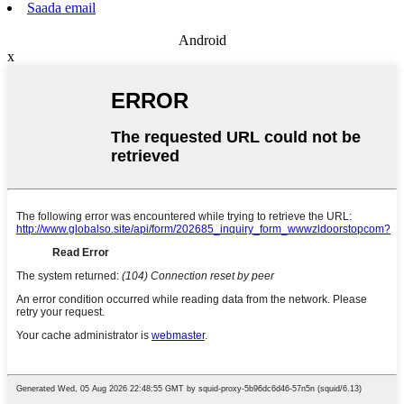
Saada email
Android
x